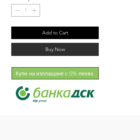
визия към всяка сесия — подходяща за 
дома, партита, събития и заведения.
Създадена е да направи OOOYES 
изживяването по-атрактивно и 
запомнящо се.
Add to Cart
Buy Now
Купи на изплащане с 0% лихва