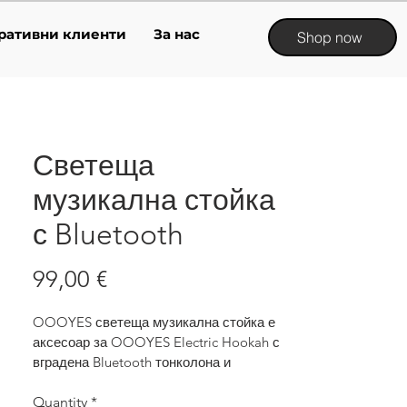
ративни клиенти
За нас
Shop now
Светеща
музикална стойка
с Bluetooth
Price
99,00 €
OOOYES светеща музикална стойка е 
аксесоар за OOOYES Electric Hookah с 
вградена Bluetooth тонколона и 
ефектно LED осветление.
Добавя музика, светлина и по-силна 
Quantity
*