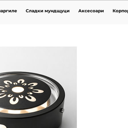
наргиле
Сладки мундщуци
Аксесоари
Корпо