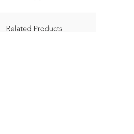
Related Products
+359 888 009 000
office@000yes.com
Общи условия
Политика за бисквитки
Политика за поверителност