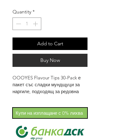
Price
Price
Quantity
*
Add to Cart
Buy Now
OOOYES Flavour Tips 30-Pack е 
пакет със сладки мундщуци за 
наргиле, подходящ за редовна 
употреба у дома или с приятели.
Можеш да избереш един вкус 
или микс от различни вкусове. 
Купи на изплащане с 0% лихва
Всеки мундщук е индивидуално 
опакован и готов за употреба.