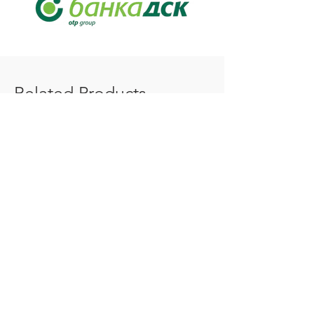
Related Products
+359 888 009 000
office@000yes.com
Общи условия
Политика за бисквитки