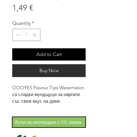
Price
1,49 €
Quantity
*
Add to Cart
Buy Now
OOOYES Flavour Tips Watermelon 
са сладки мундщуци за наргиле 
със свеж вкус на диня.
Подходящи са за всяка сесия и 
могат да се поръчат 
самостоятелно или като част от 
Купи на изплащане с 0% лихва
микс пакет с различни вкусове.